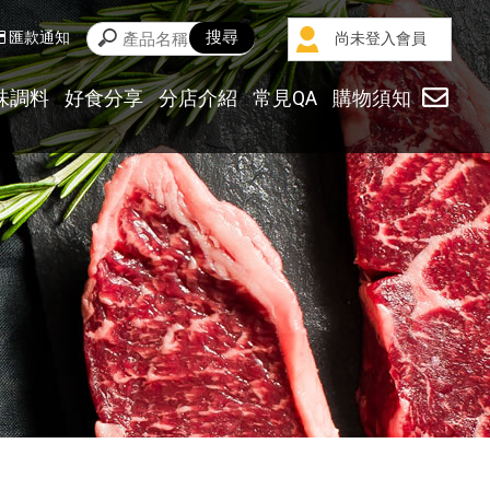
匯款通知
尚未登入會員
味調料
好食分享
分店介紹
常見QA
購物須知