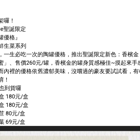
架囉！
ere聖誕限定
罐優格』
鮮生菜系列
，一生必吃一次的陶罐優格，推出聖誕限定新色：香檳金
蜜」、售價260元/罐，香檳金的罐身質感極佳~摸起來
而內裡的優格依舊濃郁美味，沒嚐過的豪友要試試看，有
唷！
也到貨囉
 180元/盒
 180元/盒
 80元/盒
 69元/盒