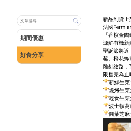
新品到貨上
法國Fermi
『香檳金陶
期間優惠
源鮮有機新
聖誕節將近
好食分享
莓、橙花蜂
雕刻紋路，
限售完為止
新鮮生菜
燒烤生菜盒
輕食生菜盒
波士頓萵苣
圓葉芝麻葉