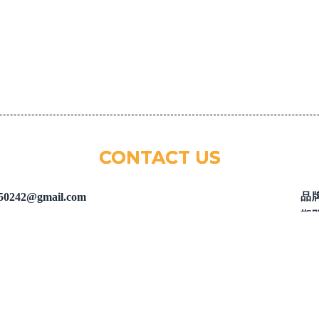
CONTACT US
50242@gmail.com
品
期
61902│豪鮮肉舖
職
：02-26099617
優
業時間：10:30~19:30
美
址：新北市林口區文化一路一段226
好
分