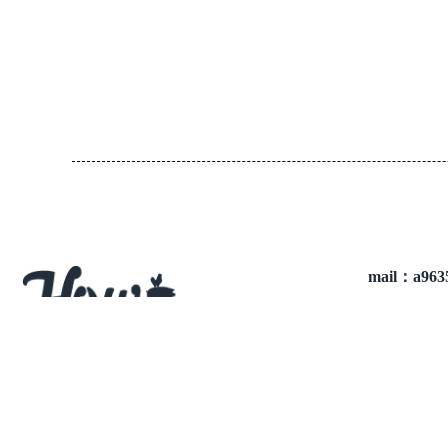
mail：a963
統編：823
林口店
電話
營
地
號